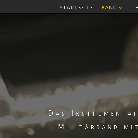
STARTSEITE
BAND
T
Das Instrumentar
Militärband mi