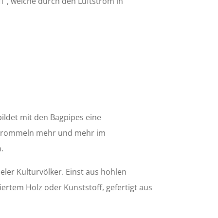
f”, welche durch den Luftstrom in
ldet mit den Bagpipes eine
ie Trommeln mehr und mehr im
.
eler Kulturvölker. Einst aus hohlen
rtem Holz oder Kunststoff, gefertigt aus