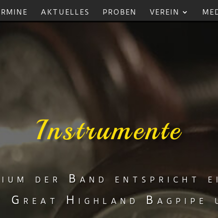
ERMINE
AKTUELLES
PROBEN
VEREIN
ME
Instrumente
ium der Band entspricht e
t Great Highland Bagpipe