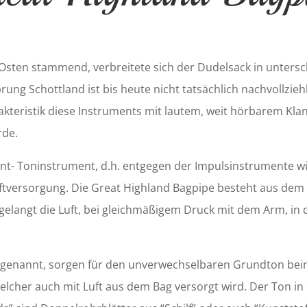
sten stammend, verbreitete sich der Dudelsack in untersch
prung Schottland ist bis heute nicht tatsächlich nachvollzie
rakteristik diese Instruments mit lautem, weit hörbarem K
rde.
nt- Toninstrument, d.h. entgegen der Impulsinstrumente wi
tversorgung. Die Great Highland Bagpipe besteht aus dem “
rt gelangt die Luft, bei gleichmäßigem Druck mit dem Arm, in
genannt, sorgen für den unverwechselbaren Grundton beim
elcher auch mit Luft aus dem Bag versorgt wird. Der Ton i