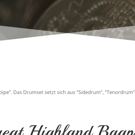
agpipe”. Das Drumset setzt sich aus “Sidedrum”, “Tenordr
eat Highland Bagp