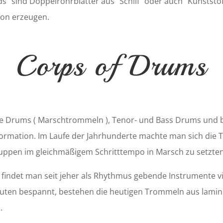
s” sind Doppelrohrblätter aus “Schilf” oder auch “Kunststof
Ton erzeugen.
Corps of Drums
e Drums ( Marschtrommeln ), Tenor- und Bass Drums und bi
 Formation. Im Laufe der Jahrhunderte machte man sich d
Truppen im gleichmäßigem Schritttempo in Marsch zu setzten
 findet man seit jeher als Rhythmus gebende Instrumente vi
en bespannt, bestehen die heutigen Trommeln aus laminie
.