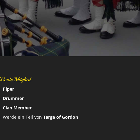
Werde Mitglied
Piper
Drummer
Clan Member
Werde ein Teil von
Targe of Gordon