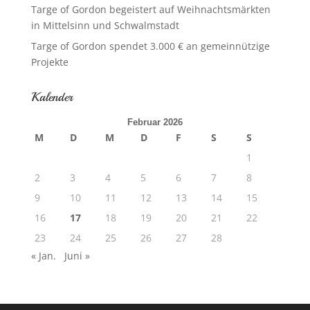
Targe of Gordon begeistert auf Weihnachtsmärkten
in Mittelsinn und Schwalmstadt
Targe of Gordon spendet 3.000 € an gemeinnützige
Projekte
Kalender
Februar 2026
M
D
M
D
F
S
S
1
2
3
4
5
6
7
8
9
10
11
12
13
14
15
16
17
18
19
20
21
22
23
24
25
26
27
28
« Jan.
Juni »