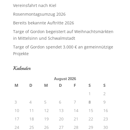
Vereinsfahrt nach Kiel
Rosenmontagsumzug 2026
Bereits bekannte Auftritte 2026
Targe of Gordon begeistert auf Weihnachtsmärkten
in Mittelsinn und Schwalmstadt
Targe of Gordon spendet 3.000 € an gemeinnützige
Projekte
Kalender
August 2026
M
D
M
D
F
S
S
1
2
3
4
5
6
7
8
9
10
11
12
13
14
15
16
17
18
19
20
21
22
23
24
25
26
27
28
29
30