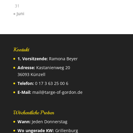
31
« Juni
Kontakt
1. Vorsitzende:
Ramona Beyer
Adresse:
Kastanienweg 20
36093 Künzell
Telefon:
0 17 3 63 25 00 6
E-Mail:
mail@targe-of-gordon.de
Wöchentliche Proben
Wann:
Jeden Donnerstag
Wo ungerade KW:
Grillenburg