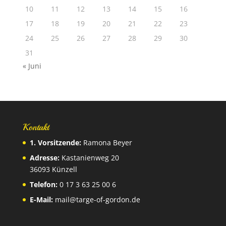
10
11
12
13
14
15
16
17
18
19
20
21
22
23
24
25
26
27
28
29
30
31
« Juni
Kontakt
1. Vorsitzende:
Ramona Beyer
Adresse:
Kastanienweg 20
36093 Künzell
Telefon:
0 17 3 63 25 00 6
E-Mail:
mail@targe-of-gordon.de