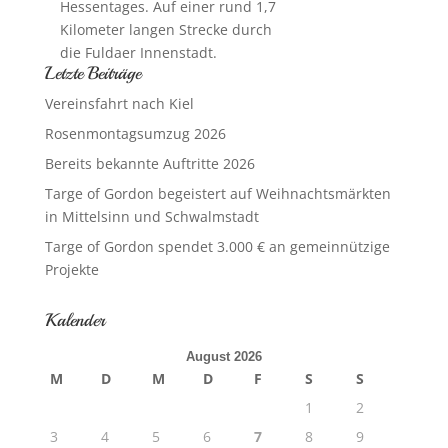
Hessentages. Auf einer rund 1,7
Kilometer langen Strecke durch
die Fuldaer Innenstadt.
Letzte Beiträge
Vereinsfahrt nach Kiel
Rosenmontagsumzug 2026
Bereits bekannte Auftritte 2026
Targe of Gordon begeistert auf Weihnachtsmärkten
in Mittelsinn und Schwalmstadt
Targe of Gordon spendet 3.000 € an gemeinnützige
Projekte
Kalender
August 2026
M
D
M
D
F
S
S
1
2
3
4
5
6
7
8
9