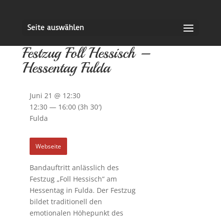
Seite auswählen
Festzug Foll Hessisch –
Hessentag Fulda
Juni 21 @ 12:30
12:30 — 16:00
(3h 30′)
Fulda
Webseite
Bandauftritt anlässlich des
Festzug „Foll Hessisch“ am
Hessentag in Fulda. Der Festzug
bildet traditionell den
emotionalen Höhepunkt des