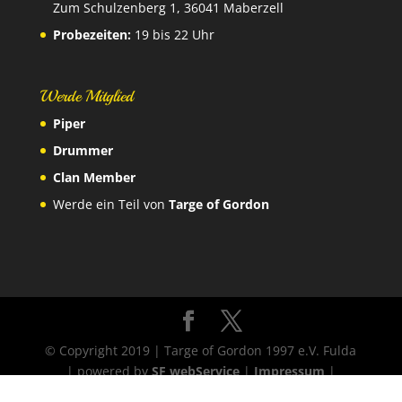
Zum Schulzenberg 1, 36041 Maberzell
Probezeiten:
19 bis 22 Uhr
Werde Mitglied
Piper
Drummer
Clan Member
Werde ein Teil von
Targe of Gordon
© Copyright 2019 | Targe of Gordon 1997 e.V. Fulda
| powered by
SF webService
|
Impressum
|
Datenschutz