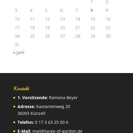
1
2
3
4
5
6
7
8
9
10
11
12
13
14
15
16
17
18
19
20
21
22
23
24
25
26
27
28
29
30
31
« Juni
Kontakt
1. Vorsitzende:
Ramona Beyer
Adresse:
Kastanienweg 20
36093 Künzell
Telefon:
0 17 3 63 25 00 6
E-Mail:
mail@targe-of-gordon.de