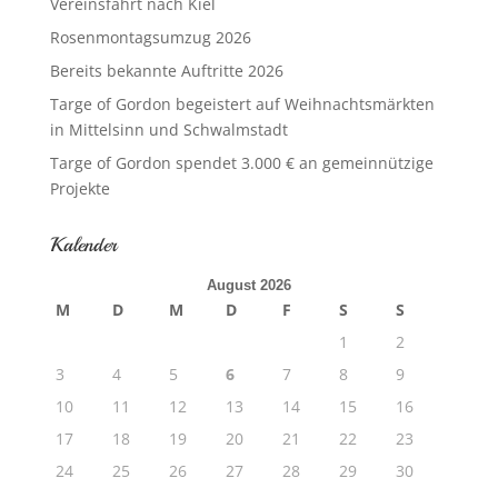
Vereinsfahrt nach Kiel
Rosenmontagsumzug 2026
Bereits bekannte Auftritte 2026
Targe of Gordon begeistert auf Weihnachtsmärkten
in Mittelsinn und Schwalmstadt
Targe of Gordon spendet 3.000 € an gemeinnützige
Projekte
Kalender
August 2026
M
D
M
D
F
S
S
1
2
3
4
5
6
7
8
9
10
11
12
13
14
15
16
17
18
19
20
21
22
23
24
25
26
27
28
29
30