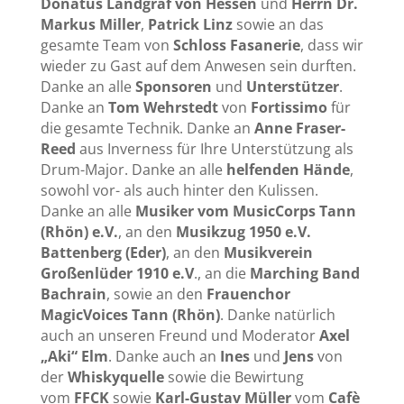
Donatus Landgraf von Hessen
und
Herrn Dr.
Markus Miller
,
Patrick Linz
sowie an das
gesamte Team von
Schloss Fasanerie
, dass wir
wieder zu Gast auf dem Anwesen sein durften.
Danke an alle
Sponsoren
und
Unterstützer
.
Danke an
Tom Wehrstedt
von
Fortissimo
für
die gesamte Technik. Danke an
Anne Fraser-
Reed
aus Inverness für Ihre Unterstützung als
Drum-Major. Danke an alle
helfenden Hände
,
sowohl vor- als auch hinter den Kulissen.
Danke an alle
Musiker vom MusicCorps Tann
(Rhön) e.V.
, an den
Musikzug 1950 e.V.
Battenberg (Eder)
, an den
Musikverein
Großenlüder 1910 e.V
., an die
Marching Band
Bachrain
, sowie an den
Frauenchor
MagicVoices Tann (Rhön)
. Danke natürlich
auch an unseren Freund und Moderator
Axel
„Aki“ Elm
. Danke auch an
Ines
und
Jens
von
der
Whiskyquelle
sowie die Bewirtung
vom
FFCK
sowie
Karl-Gustav Müller
vom
Cafè