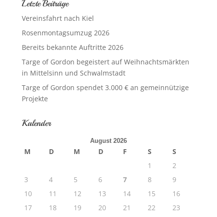
Letzte Beiträge
Vereinsfahrt nach Kiel
Rosenmontagsumzug 2026
Bereits bekannte Auftritte 2026
Targe of Gordon begeistert auf Weihnachtsmärkten
in Mittelsinn und Schwalmstadt
Targe of Gordon spendet 3.000 € an gemeinnützige
Projekte
Kalender
August 2026
M
D
M
D
F
S
S
1
2
3
4
5
6
7
8
9
10
11
12
13
14
15
16
17
18
19
20
21
22
23