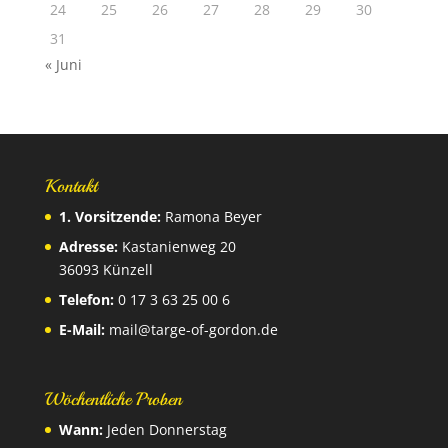
24
25
26
27
28
29
30
31
« Juni
Kontakt
1. Vorsitzende:
Ramona Beyer
Adresse:
Kastanienweg 20
36093 Künzell
Telefon:
0 17 3 63 25 00 6
E-Mail:
mail@targe-of-gordon.de
Wöchentliche Proben
Wann:
Jeden Donnerstag