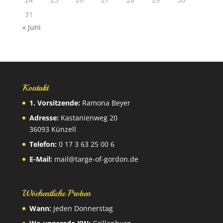
31
« Juni
Kontakt
1. Vorsitzende:
Ramona Beyer
Adresse:
Kastanienweg 20
36093 Künzell
Telefon:
0 17 3 63 25 00 6
E-Mail:
mail@targe-of-gordon.de
Wöchentliche Proben
Wann:
Jeden Donnerstag