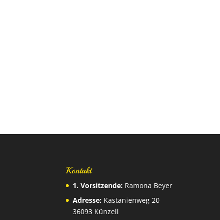
Kontakt
1. Vorsitzende:
Ramona Beyer
Adresse:
Kastanienweg 20
36093 Künzell