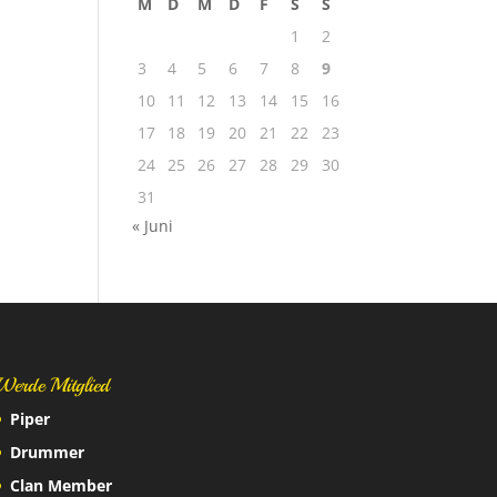
M
D
M
D
F
S
S
1
2
3
4
5
6
7
8
9
10
11
12
13
14
15
16
17
18
19
20
21
22
23
24
25
26
27
28
29
30
31
« Juni
Werde Mitglied
Piper
Drummer
Clan Member