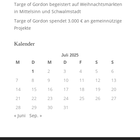
Targe of Gordon begeistert auf Weihnachtsmärkten
in Mittelsinn und Schwalmstadt
Targe of Gordon spendet 3.000 € an gemeinnützige
Projekte
Kalender
Juli 2025
M
D
M
D
F
S
S
1
2
3
4
5
6
7
8
9
10
11
12
13
14
15
16
17
18
19
20
21
22
23
24
25
26
27
28
29
30
31
« Juni
Sep. »