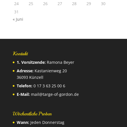
24
25
26
27
28
29
30
31
« Juni
Kontakt
1. Vorsitzende:
Ramona Beyer
Adresse:
Kastanienweg 20
36093 Künzell
Telefon:
0 17 3 63 25 00 6
E-Mail:
mail@targe-of-gordon.de
Wöchentliche Proben
Wann:
Jeden Donnerstag