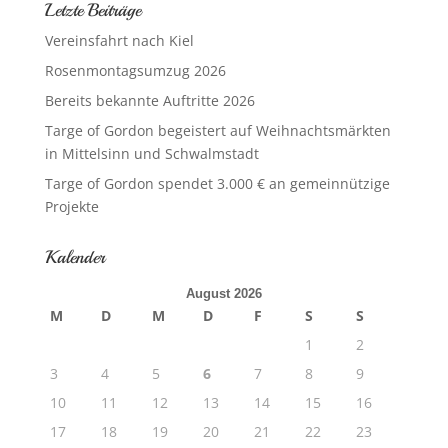
Letzte Beiträge
Vereinsfahrt nach Kiel
Rosenmontagsumzug 2026
Bereits bekannte Auftritte 2026
Targe of Gordon begeistert auf Weihnachtsmärkten
in Mittelsinn und Schwalmstadt
Targe of Gordon spendet 3.000 € an gemeinnützige
Projekte
Kalender
August 2026
M
D
M
D
F
S
S
1
2
3
4
5
6
7
8
9
10
11
12
13
14
15
16
17
18
19
20
21
22
23