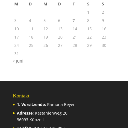
M
D
M
D
F
S
S
1
2
3
4
5
6
7
8
9
10
11
12
13
14
15
16
17
18
19
20
21
22
23
24
25
26
27
28
29
30
31
« Juni
Kontakt
1. Vorsitzende:
Ramona Beyer
Adresse:
Kastanienweg 20
36093 Künzell