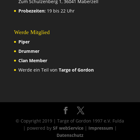
Zum Schulzenberg 1, 36041 Maberzell
Probezeiten:
19 bis 22 Uhr
Werde Mitglied
Piper
Drummer
Clan Member
Werde ein Teil von
Targe of Gordon
© Copyright 2019 | Targe of Gordon 1997 e.V. Fulda
| powered by
SF webService
|
Impressum
|
Datenschutz