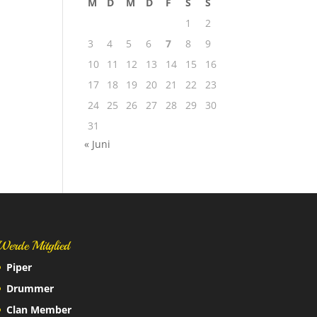
M
D
M
D
F
S
S
1
2
3
4
5
6
7
8
9
10
11
12
13
14
15
16
17
18
19
20
21
22
23
24
25
26
27
28
29
30
31
« Juni
Werde Mitglied
Piper
Drummer
Clan Member