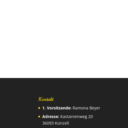
Kontakt
1. Vorsitzende:
Ramona Beyer
Adresse:
Kastanienweg 20
36093 Künzell